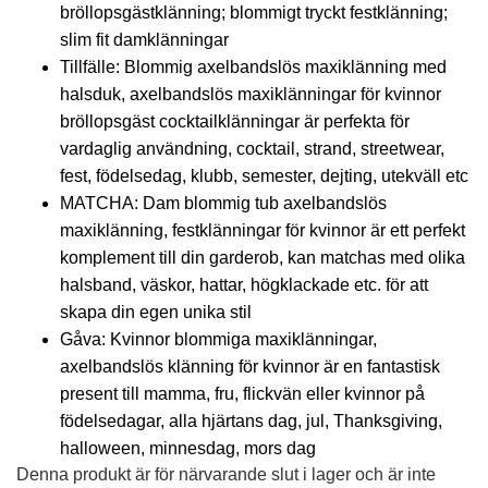
bröllopsgästklänning; blommigt tryckt festklänning;
slim fit damklänningar
Tillfälle: Blommig axelbandslös maxiklänning med
halsduk, axelbandslös maxiklänningar för kvinnor
bröllopsgäst cocktailklänningar är perfekta för
vardaglig användning, cocktail, strand, streetwear,
fest, födelsedag, klubb, semester, dejting, utekväll etc
MATCHA: Dam blommig tub axelbandslös
maxiklänning, festklänningar för kvinnor är ett perfekt
komplement till din garderob, kan matchas med olika
halsband, väskor, hattar, högklackade etc. för att
skapa din egen unika stil
Gåva: Kvinnor blommiga maxiklänningar,
axelbandslös klänning för kvinnor är en fantastisk
present till mamma, fru, flickvän eller kvinnor på
födelsedagar, alla hjärtans dag, jul, Thanksgiving,
halloween, minnesdag, mors dag
Denna produkt är för närvarande slut i lager och är inte