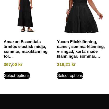
Amazon Essentials
Yuson Flickklänning,
ärmlös elastisk midja,
damer, sommarklänning,
sommar, maxiklänning
v-ringad, kortärmade
för...
klänningar, sommar,...
367,00
kr
319,21
kr
Select options
Select options