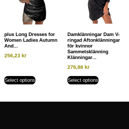
plus Long Dresses for
Damklänningar Dam V-
Women Ladies Autumn
ringad Aftonklänningar
And...
för kvinnor
Sammetsklänning
256,23
kr
Klänningar...
276,86
kr
Select options
Select options