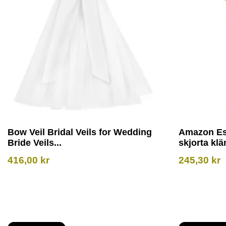
Bow Veil Bridal Veils for Wedding
Amazon Ess
Bride Veils...
skjorta klä
416,00
kr
245,30
kr