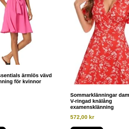
entials ärmlös vävd
nning för kvinnor
Sommarklänningar dam 
V-ringad knälång
examensklänning
572,00
kr