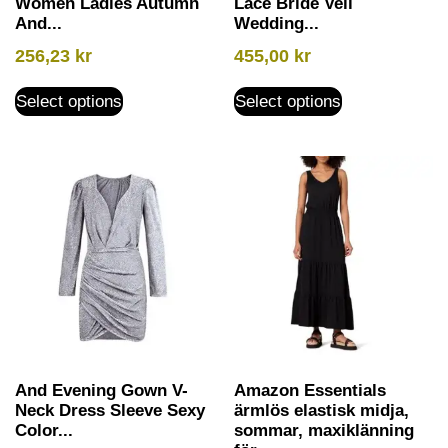
Women Ladies Autumn
Lace Bride Veil
And...
Wedding...
256,23
kr
455,00
kr
Select options
Select options
And Evening Gown V-
Amazon Essentials
Neck Dress Sleeve Sexy
ärmlös elastisk midja,
Color...
sommar, maxiklänning