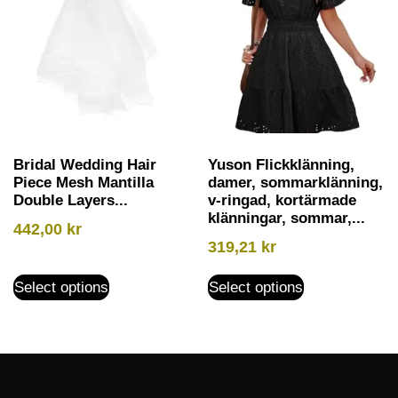
Bridal Wedding Hair
Yuson Flickklänning,
Piece Mesh Mantilla
damer, sommarklänning,
Double Layers...
v-ringad, kortärmade
klänningar, sommar,...
442,00
kr
319,21
kr
Select options
Select options