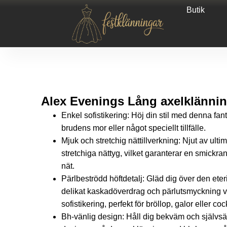
Butik
Alex Evenings Lång axelklänning
Enkel sofistikering: Höj din stil med denna fant
brudens mor eller något speciellt tillfälle.
Mjuk och stretchig nättillverkning: Njut av ulti
stretchiga nättyg, vilket garanterar en smickran
nät.
Pärlbeströdd höftdetalj: Gläd dig över den eter
delikat kaskadöverdrag och pärlutsmyckning vi
sofistikering, perfekt för bröllop, galor eller coc
Bh-vänlig design: Håll dig bekväm och självs