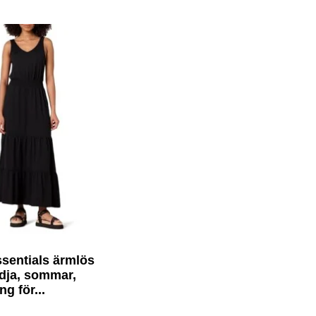
sentials ärmlös
idja, sommar,
g för...