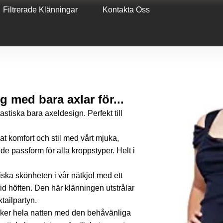
Filtrerade Klänningar
Kontakta Oss
 med bara axlar för...
astiska bara axeldesign. Perfekt till
mat komfort och stil med vårt mjuka,
de passform för alla kroppstyper. Helt i
iska skönheten i vår nätkjol med ett
d höften. Den här klänningen utstrålar
ktailpartyn.
äker hela natten med den behåvänliga