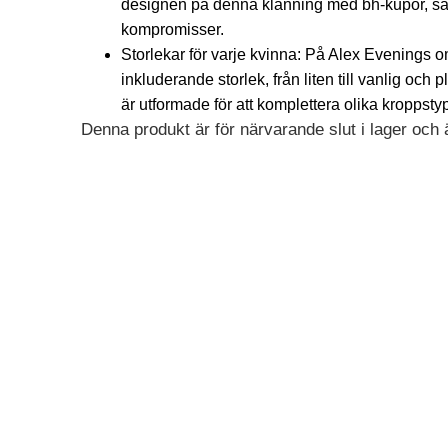
designen på denna klänning med bh-kupor, så a
kompromisser.
Storlekar för varje kvinna: På Alex Evenings 
inkluderande storlek, från liten till vanlig och 
är utformade för att komplettera olika kroppstyp
Denna produkt är för närvarande slut i lager och är
Alternative: