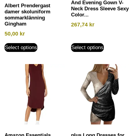
And Evening Gown V-
Albert Prendergast
Neck Dress Sleeve Sexy
damer skoluniform
Color...
sommarklänning
Gingham
267,74
kr
50,00
kr
Select options
Select options
Amazon Essentials
plus Long Dresses for