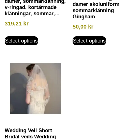
damer, sommarklänning,
damer skoluniform
v-ringad, kortärmade
sommarklänning
klänningar, sommar,...
Gingham
319,21
kr
50,00
kr
Select options
Select options
Wedding Veil Short
Bridal veils Wedding