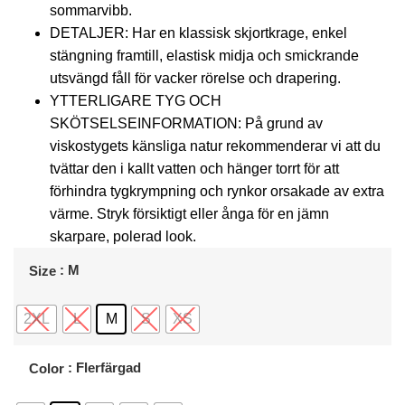
sommarvibb.
DETALJER: Har en klassisk skjortkrage, enkel
stängning framtill, elastisk midja och smickrande
utsvängd fåll för vacker rörelse och drapering.
YTTERLIGARE TYG OCH
SKÖTSELSEINFORMATION: På grund av
viskostygets känsliga natur rekommenderar vi att du
tvättar den i kallt vatten och hänger torrt för att
förhindra tygkrympning och rynkor orsakade av extra
värme. Stryk försiktigt eller ånga för en jämn
skarpare, polerad look.
: M
Size
2XL
L
M
S
XS
: Flerfärgad
Color