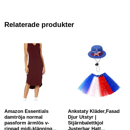
Relaterade produkter
Amazon Essentials
Ankstaty Kläder,Fasad
damtröja normal
Djur Utstyr |
passform ärmlös v-
Stjärnbalettkjol
ringad midi-klänning...
Justerbar Hatt...