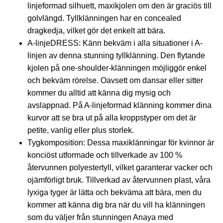
linjeformad silhuett, maxikjolen om den är graciös till
golvlängd. Tyllklänningen har en concealed
dragkedja, vilket gör det enkelt att bära.
A-linjeDRESS: Känn bekväm i alla situationer i A-
linjen av denna stunning tyllklänning. Den flytande
kjolen på one-shoulder-klänningen möjliggör enkel
och bekväm rörelse. Oavsett om dansar eller sitter
kommer du alltid att känna dig mysig och
avslappnad. På A-linjeformad klänning kommer dina
kurvor att se bra ut på alla kroppstyper om det är
petite, vanlig eller plus storlek.
Tygkomposition: Dessa maxiklänningar för kvinnor är
konciöst utformade och tillverkade av 100 %
återvunnen polyestertyll, vilket garanterar vacker och
ojämförligt bruk. Tillverkad av återvunnen plast, våra
lyxiga tyger är lätta och bekväma att bära, men du
kommer att känna dig bra när du vill ha klänningen
som du väljer från stunningen Anaya med