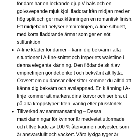
för dam har en lockande djup V-hals och en
golvsvepande mjuk kjol, fladdrar från midjan med en
hög split och ger maxiklänningen en romantisk finish.
Ett midjeband belyser empirelinjen, A-line silhuett,
med korta fladdrande ärmar som ger en söt
stilfunktion.
A-line kläder för damer – känn dig bekväm i alla
situationer i A-line-snittet och imperiets waistline i
denna eleganta klänning. Den flödande skirt av
empirelinjen gör det enkelt och bekvämt att flytta.
Oavsett om du dansar eller sitter kommer du alltid att
känna dig bekväm och avslappnad. En klänning i A-
linje kommer att markera dina kurvor och ser bra ut
på alla kroppstyper: liten, vanlig eller plusstorlek.
Tillverkad av sammansättning – Dessa
maxiklänningar för kvinnor är medvetet utformade
och tillverkade av 100 % återvunnen polyester, som
är ansvarsfullt och vackert. Våra lyxiga tyger är