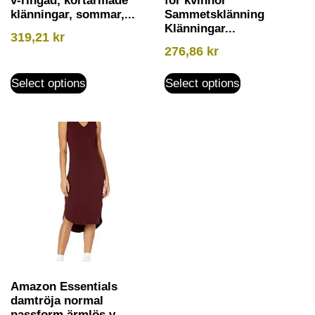
v-ringad, kortärmade
för kvinnor
klänningar, sommar,...
Sammetsklänning
Klänningar...
319,21
kr
276,86
kr
Select options
Select options
Amazon Essentials
damtröja normal
passform ärmlös v-