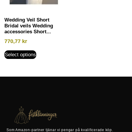
Wedding Veil Short
Bridal veils Wedding
accessories Short...
770,77
kr
Select options
Som Amazon-partner tjänar vi pengar på kvalificerade köp.