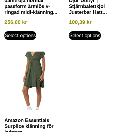
damtröja normal
Djur Utstyr |
passform ärmlös v-
Stjärnbalettkjol
ringad midi-klänning...
Justerbar Hatt...
256,00
kr
100,39
kr
Select options
Select options
Amazon Essentials
Surplice klänning för