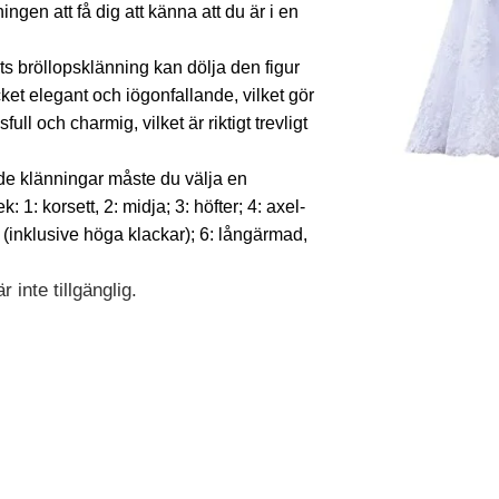
ngen att få dig att känna att du är i en
s bröllopsklänning kan dölja den figur
ycket elegant och iögonfallande, vilket gör
l och charmig, vilket är riktigt trevligt
e klänningar måste du välja en
1: korsett, 2: midja; 3: höfter; 4: axel-
jd (inklusive höga klackar); 6: långärmad,
 inte tillgänglig.