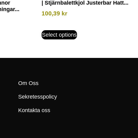
nnor
| Stjärnbalettkjol Justerbar Hatt...
ngar...
100,39
kr
Select options
Om Oss
Sekretesspolicy
Kontakta oss