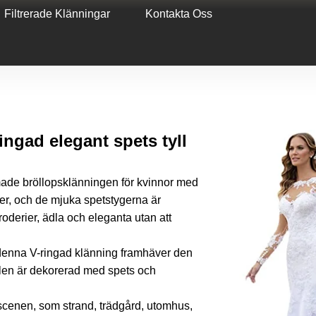
Filtrerade Klänningar
Kontakta Oss
ngad elegant spets tyll
made bröllopsklänningen för kvinnor med
ger, och de mjuka spetstygerna är
oderier, ädla och eleganta utan att
 denna V-ringad klänning framhäver den
len är dekorerad med spets och
sscenen, som strand, trädgård, utomhus,