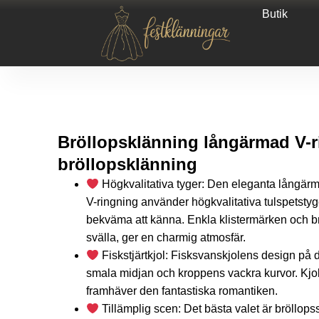
Butik
Bröllopsklänning långärmad V-ri
bröllopsklänning
Högkvalitativa tyger: Den eleganta långär
V-ringning använder högkvalitativa tulspetsty
bekväma att känna. Enkla klistermärken och br
svälla, ger en charmig atmosfär.
Fiskstjärtkjol: Fisksvanskjolens design på
smala midjan och kroppens vackra kurvor. Kjo
framhäver den fantastiska romantiken.
Tillämplig scen: Det bästa valet är bröllop