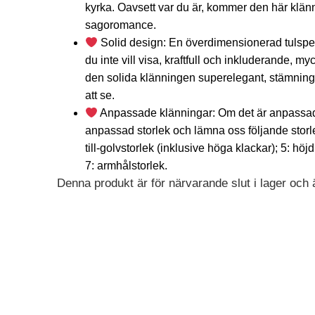
kyrka. Oavsett var du är, kommer den här klänni
sagoromance.
Solid design: En överdimensionerad tulspet
du inte vill visa, kraftfull och inkluderande, m
den solida klänningen superelegant, stämningsful
att se.
Anpassade klänningar: Om det är anpassad
anpassad storlek och lämna oss följande storlek: 
till-golvstorlek (inklusive höga klackar); 5: hö
7: armhålstorlek.
Denna produkt är för närvarande slut i lager och är
Alternative: