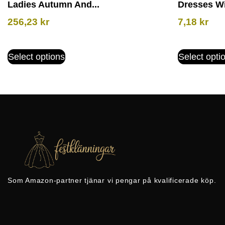
Ladies Autumn And...
Dresses Wi
256,23
kr
7,18
kr
Select options
Select opti
Som Amazon-partner tjänar vi pengar på kvalificerade köp.