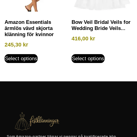
Amazon Essentials
Bow Veil Bridal Veils for
ärmlös vävd skjorta
Wedding Bride Veils...
klänning för kvinnor
416,00
kr
245,30
kr
Select options
Select options
Som Amazon-partner tjänar vi pengar på kvalificerade köp.