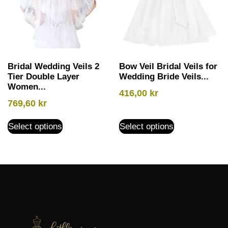
Bridal Wedding Veils 2
Bow Veil Bridal Veils for
Tier Double Layer
Wedding Bride Veils...
Women...
416,00
kr
769,60
kr
Select options
Select options