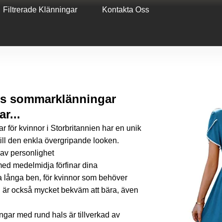
Filtrerade Klänningar
Kontakta Oss
ls sommarklänningar
r...
 för kvinnor i Storbritannien har en unik
till den enkla övergripande looken.
 av personlighet
ed medelmidja förfinar dina
na långa ben, för kvinnor som behöver
en är också mycket bekväm att bära, även
ngar med rund hals är tillverkad av