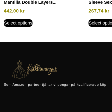
Mantilla Double Layers...
Sleeve Sexy
442,00
kr
267,74
kr
Select options
Select opti
Som Amazon-partner tjänar vi pengar på kvalificerade köp.