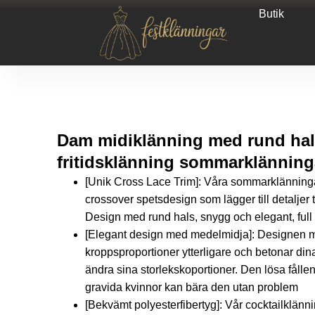
Butik
Dam midiklänning med rund ha
fritidsklänning sommarklänninga
[Unik Cross Lace Trim]: Våra sommarklänningar
crossover spetsdesign som lägger till detaljer 
Design med rund hals, snygg och elegant, full
[Elegant design med medelmidja]: Designen m
kroppsproportioner ytterligare och betonar di
ändra sina storlekskoportioner. Den lösa fåll
gravida kvinnor kan bära den utan problem
[Bekvämt polyesterfibertyg]: Vår cocktailklänni