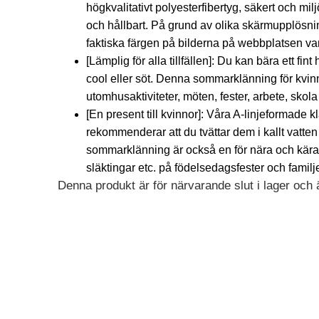
högkvalitativt polyesterfibertyg, säkert och milj
och hållbart. På grund av olika skärmupplösni
faktiska färgen på bilderna på webbplatsen va
[Lämplig för alla tillfällen]: Du kan bära ett fint
cool eller söt. Denna sommarklänning för kvinnor 
utomhusaktiviteter, möten, fester, arbete, skola
[En present till kvinnor]: Våra A-linjeformade 
rekommenderar att du tvättar dem i kallt vatten
sommarklänning är också en för nära och kära, f
släktingar etc. på födelsedagsfester och familj
Denna produkt är för närvarande slut i lager och är
Alternative: