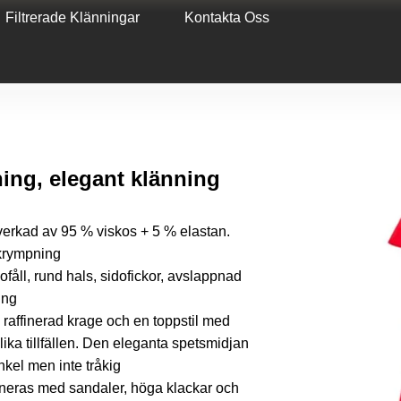
Filtrerade Klänningar
Kontakta Oss
ing, elegant klänning
verkad av 95 % viskos + 5 % elastan.
 krympning
fåll, rund hals, sidofickor, avslappnad
ing
affinerad krage och en toppstil med
lika tillfällen. Den eleganta spetsmidjan
enkel men inte tråkig
neras med sandaler, höga klackar och