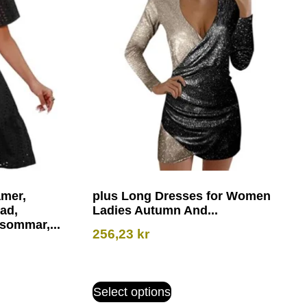
amer,
plus Long Dresses for Women
ad,
Ladies Autumn And...
sommar,...
256,23
kr
Select options