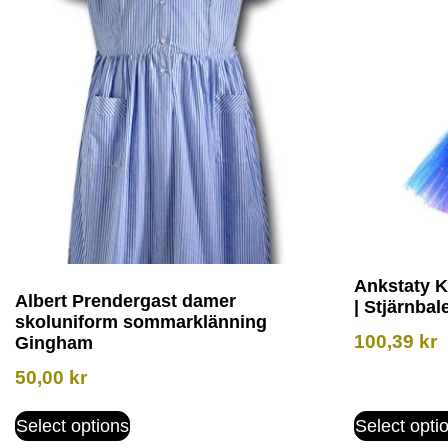
Ankstaty K
Albert Prendergast damer
| Stjärnbale
skoluniform sommarklänning
100,39
kr
Gingham
50,00
kr
Select options
Select opti