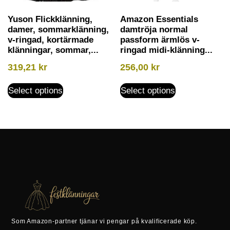
Yuson Flickklänning,
Amazon Essentials
damer, sommarklänning,
damtröja normal
v-ringad, kortärmade
passform ärmlös v-
klänningar, sommar,...
ringad midi-klänning...
319,21
kr
256,00
kr
Select options
Select options
Som Amazon-partner tjänar vi pengar på kvalificerade köp.