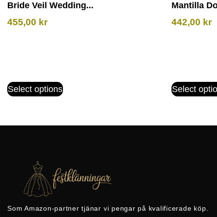
Bride Veil Wedding...
Mantilla Do
455,00
kr
442,00
kr
Select options
Select opti
Som Amazon-partner tjänar vi pengar på kvalificerade köp.