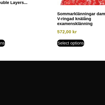
uble Layers...
Sommarklänningar dam 
V-ringad knälång
examensklänning
572,00
kr
ons
Select options