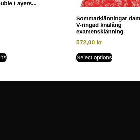
uble Layers...
Sommarklänningar dam 
V-ringad knälång
examensklänning
572,00
kr
ons
Select options