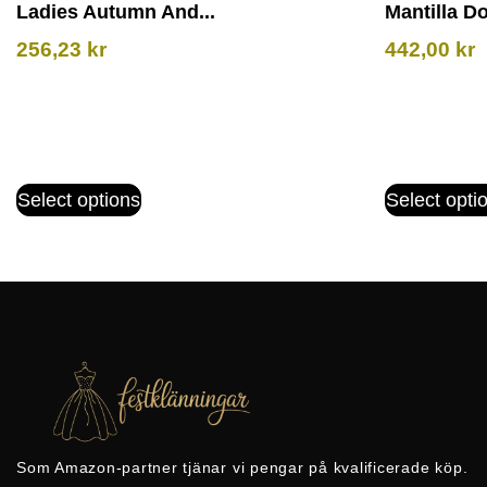
Ladies Autumn And...
Mantilla Do
256,23
kr
442,00
kr
Select options
Select opti
Som Amazon-partner tjänar vi pengar på kvalificerade köp.