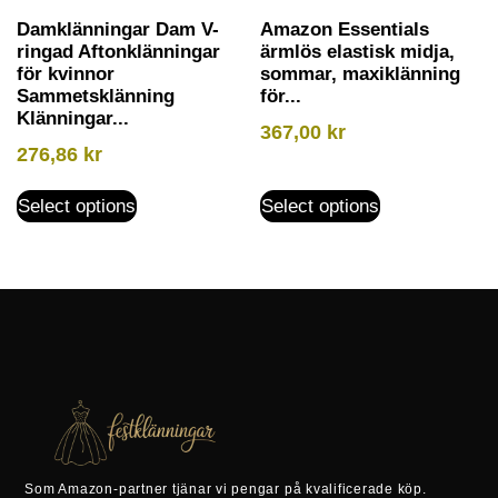
Damklänningar Dam V-
Amazon Essentials
ringad Aftonklänningar
ärmlös elastisk midja,
för kvinnor
sommar, maxiklänning
Sammetsklänning
för...
Klänningar...
367,00
kr
276,86
kr
Select options
Select options
Som Amazon-partner tjänar vi pengar på kvalificerade köp.