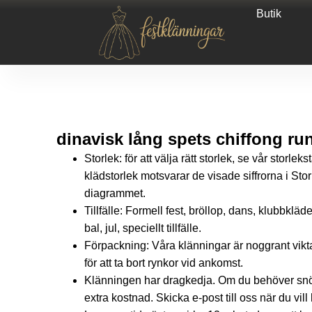
Butik
dinavisk lång spets chiffong rund
Storlek: för att välja rätt storlek, se vår storlek
klädstorlek motsvarar de visade siffrorna i Storbri
diagrammet.
Tillfälle: Formell fest, bröllop, dans, klubbkläder
bal, jul, speciellt tillfälle.
Förpackning: Våra klänningar är noggrant vikt
för att ta bort rynkor vid ankomst.
Klänningen har dragkedja. Om du behöver snör
extra kostnad. Skicka e-post till oss när du vill