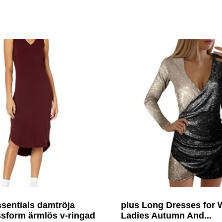
entials damtröja
plus Long Dresses for
sform ärmlös v-ringad
Ladies Autumn And...