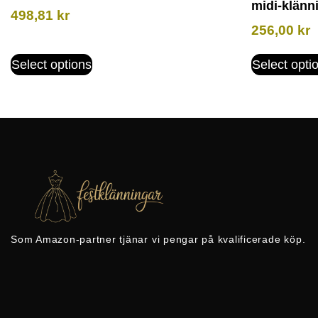
midi-klänni
498,81
kr
256,00
kr
Select options
Select opti
Som Amazon-partner tjänar vi pengar på kvalificerade köp.