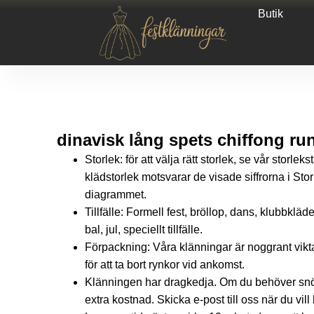
Butik
dinavisk lång spets chiffong rund
Storlek: för att välja rätt storlek, se vår storlek
klädstorlek motsvarar de visade siffrorna i Storbri
diagrammet.
Tillfälle: Formell fest, bröllop, dans, klubbkläder
bal, jul, speciellt tillfälle.
Förpackning: Våra klänningar är noggrant vikt
för att ta bort rynkor vid ankomst.
Klänningen har dragkedja. Om du behöver snör
extra kostnad. Skicka e-post till oss när du vill