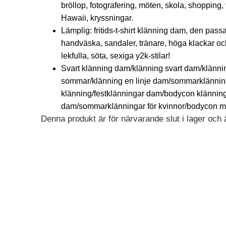
bröllop, fotografering, möten, skola, shopping,
Hawaii, kryssningar.
Lämplig: fritids-t-shirt klänning dam, den passa
handväska, sandaler, tränare, höga klackar och 
lekfulla, söta, sexiga y2k-stilar!
Svart klänning dam/klänning svart dam/klänn
sommar/klänning en linje dam/sommarklännin
klänning/festklänningar dam/bodycon klänning 
dam/sommarklänningar för kvinnor/bodycon m
Denna produkt är för närvarande slut i lager och är
Alternative: