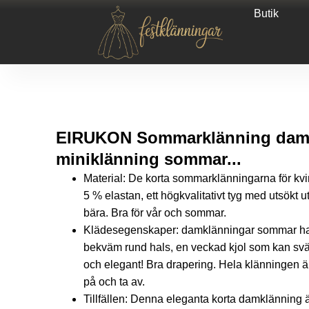
Butik
EIRUKON Sommarklänning damer
miniklänning sommar...
Material: De korta sommarklänningarna för kvi
5 % elastan, ett högkvalitativt tyg med utsökt 
bära. Bra för vår och sommar.
Klädesegenskaper: damklänningar sommar har 
bekväm rund hals, en veckad kjol som kan svä
och elegant! Bra drapering. Hela klänningen är 
på och ta av.
Tillfällen: Denna eleganta korta damklänning är p