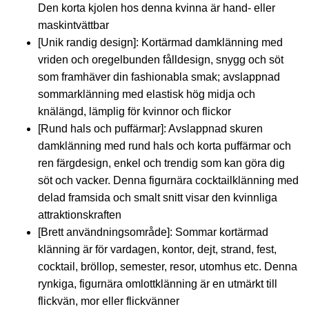
Den korta kjolen hos denna kvinna är hand- eller
maskintvättbar
[Unik randig design]: Kortärmad damklänning med
vriden och oregelbunden fålldesign, snygg och söt
som framhäver din fashionabla smak; avslappnad
sommarklänning med elastisk hög midja och
knälängd, lämplig för kvinnor och flickor
[Rund hals och puffärmar]: Avslappnad skuren
damklänning med rund hals och korta puffärmar och
ren färgdesign, enkel och trendig som kan göra dig
söt och vacker. Denna figurnära cocktailklänning med
delad framsida och smalt snitt visar den kvinnliga
attraktionskraften
[Brett användningsområde]: Sommar kortärmad
klänning är för vardagen, kontor, dejt, strand, fest,
cocktail, bröllop, semester, resor, utomhus etc. Denna
rynkiga, figurnära omlottklänning är en utmärkt till
flickvän, mor eller flickvänner