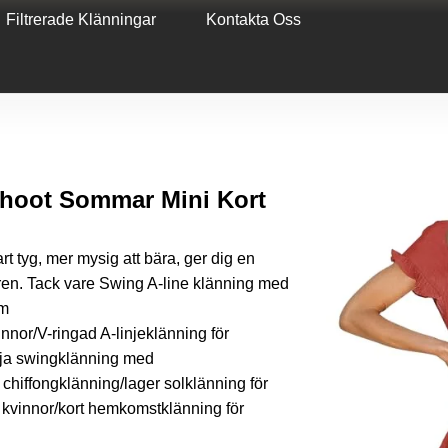
Filtrerade Klänningar
Kontakta Oss
shoot Sommar Mini Kort
t tyg, mer mysig att bära, ger dig en
en. Tack vare Swing A-line klänning med
om
nor/V-ringad A-linjeklänning för
dja swingklänning med
 chiffongklänning/lager solklänning för
 kvinnor/kort hemkomstklänning för