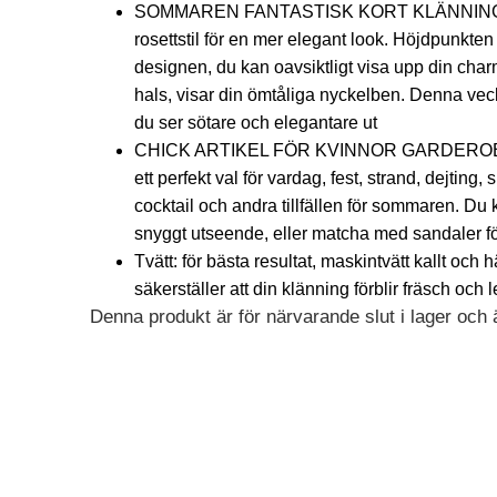
SOMMAREN FANTASTISK KORT KLÄNNING! De
rosettstil för en mer elegant look. Höjdpunkte
designen, du kan oavsiktligt visa upp din char
hals, visar din ömtåliga nyckelben. Denna vec
du ser sötare och elegantare ut
CHICK ARTIKEL FÖR KVINNOR GARDEROBE! D
ett perfekt val för vardag, fest, strand, dejting,
cocktail och andra tillfällen för sommaren. Du
snyggt utseende, eller matcha med sandaler för 
Tvätt: för bästa resultat, maskintvätt kallt och hä
säkerställer att din klänning förblir fräsch och l
Denna produkt är för närvarande slut i lager och är
Alternative: