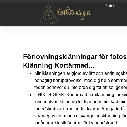
Butik
Förlovningsklänningar för foto
Klänning Kortärmad...
Miniklänningen är gjord av lätt och andningsbar
behaglig bärupplevelse, med dig hela sommar
foder, behöver du inte oroa dig för att se igen
UNIK DESIGN: Kortärmad miniklänning för kvin
kvinnor/Kort klänning för kvinnor/smockad mi
foder/skridskoklänning för kvinnor/ruggade fåll
strand/passform och utsvängningsklänning för
tonåringar/ festklänning för kvinnor/strand