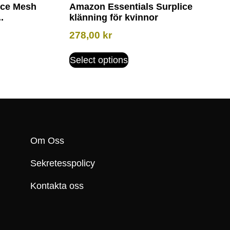
ece Mesh
Amazon Essentials Surplice
.
klänning för kvinnor
278,00
kr
Select options
Om Oss
Sekretesspolicy
Kontakta oss