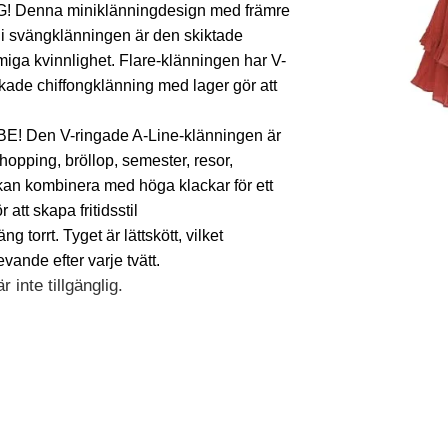
nna miniklänningdesign med främre
n i svängklänningen är den skiktade
miga kvinnlighet. Flare-klänningen har V-
kade chiffongklänning med lager gör att
en V-ringade A-Line-klänningen är
 shopping, bröllop, semester, resor,
 kan kombinera med höga klackar för ett
att skapa fritidsstil
ng torrt. Tyget är lättskött, vilket
evande efter varje tvätt.
 inte tillgänglig.