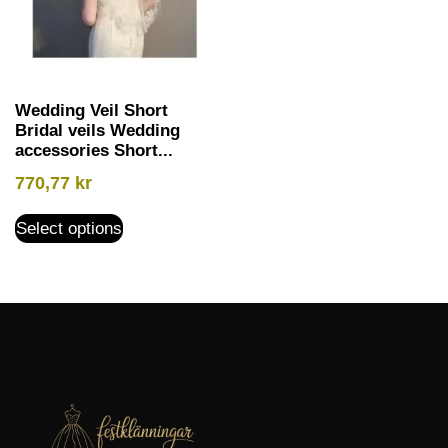
Wedding Veil Short
Bridal veils Wedding
accessories Short...
770,77
kr
Select options