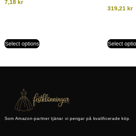
7,18
kr
319,21
kr
Select options
Select opti
Som Amazon-partner tjänar vi pengar på kvalificerade köp.