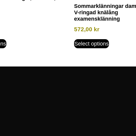
Sommarklänningar dam 
V-ringad knälång
examensklänning
572,00
kr
ons
Select options