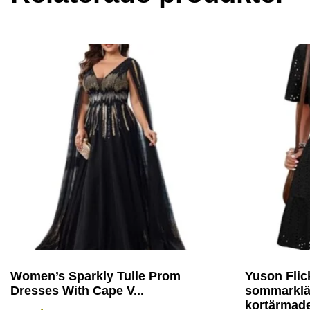
Women’s Sparkly Tulle Prom
Yuson Flic
Dresses With Cape V...
sommarklän
kortärmade