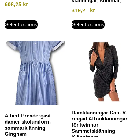
klänningar, sommar,...
608,25
kr
319,21
kr
Select options
Select options
Damklänningar Dam V-
Albert Prendergast
ringad Aftonklänningar
damer skoluniform
för kvinnor
sommarklänning
Sammetsklänning
Gingham