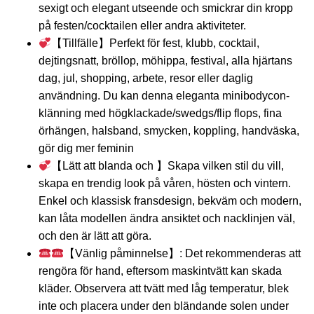
sexigt och elegant utseende och smickrar din kropp
på festen/cocktailen eller andra aktiviteter.
【Tillfälle】Perfekt för fest, klubb, cocktail,
dejtingsnatt, bröllop, möhippa, festival, alla hjärtans
dag, jul, shopping, arbete, resor eller daglig
användning. Du kan denna eleganta minibodycon-
klänning med högklackade/swedgs/flip flops, fina
örhängen, halsband, smycken, koppling, handväska,
gör dig mer feminin
【Lätt att blanda och 】Skapa vilken stil du vill,
skapa en trendig look på våren, hösten och vintern.
Enkel och klassisk fransdesign, bekväm och modern,
kan låta modellen ändra ansiktet och nacklinjen väl,
och den är lätt att göra.
【Vänlig påminnelse】: Det rekommenderas att
rengöra för hand, eftersom maskintvätt kan skada
kläder. Observera att tvätt med låg temperatur, blek
inte och placera under den bländande solen under