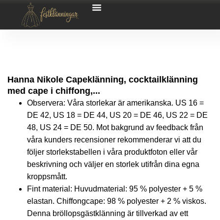
Hanna Nikole Capeklänning, cocktailklänning
med cape i chiffong,...
Observera: Våra storlekar är amerikanska. US 16 =
DE 42, US 18 = DE 44, US 20 = DE 46, US 22 = DE
48, US 24 = DE 50. Mot bakgrund av feedback från
våra kunders recensioner rekommenderar vi att du
följer storlekstabellen i våra produktfoton eller vår
beskrivning och väljer en storlek utifrån dina egna
kroppsmått.
Fint material: Huvudmaterial: 95 % polyester + 5 %
elastan. Chiffongcape: 98 % polyester + 2 % viskos.
Denna bröllopsgästklänning är tillverkad av ett