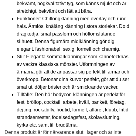
bekvämt, högkvalitativt tyg, som känns mjukt och är
stretchigt, bekvämt och lätt att bära.
Funktioner: Chiffongklänning med overlay och rund
hals. Ärmlös, knälång klänning i stora storlekar. Dold
dragkedja, smal passform och höftomslutande
silhuett. Denna figurnära midiklänning gör dig
elegant, fashionabel, sexig, formell och charmig.
Stil: Eleganta sommarklänningar som kännetecknas
av vackra klassiska mönster. Utformningen av
ärmarna gör att de anpassar sig perfekt till armar och
överkropp. Betonar dina kurvor perfekt, gör att du ser
smal ut, döljer brister och är smickrande vacker.
Tillfälle: Den här bodycon-klänningen är perfekt för
fest, bröllop, cocktail, arbete, kväll, bankett, företag,
dejting, rockabilly, högtid, formell, affärer, klubb, fritid,
strandsemester, födelsedagsfest, skolavslutning,
kyrka etc. samt till brudtärna.
Denna produkt är för närvarande slut i lager och är inte