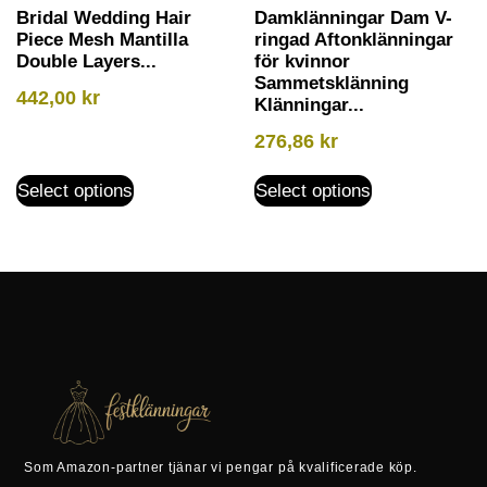
Bridal Wedding Hair
Damklänningar Dam V-
Piece Mesh Mantilla
ringad Aftonklänningar
Double Layers...
för kvinnor
Sammetsklänning
442,00
kr
Klänningar...
276,86
kr
Select options
Select options
Som Amazon-partner tjänar vi pengar på kvalificerade köp.