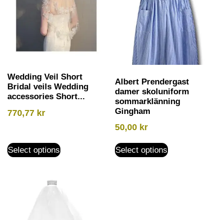
Wedding Veil Short
Albert Prendergast
Bridal veils Wedding
damer skoluniform
accessories Short...
sommarklänning
Gingham
770,77
kr
50,00
kr
Select options
Select options