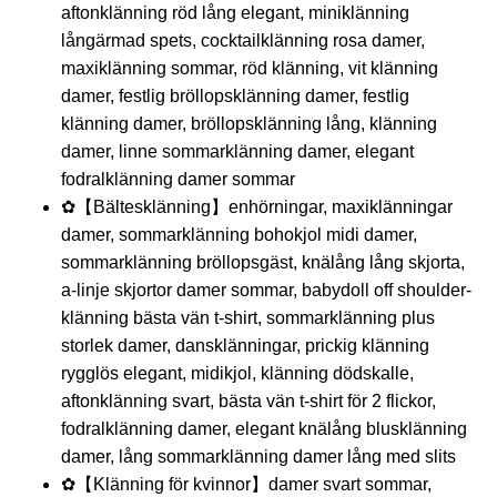
aftonklänning röd lång elegant, miniklänning
långärmad spets, cocktailklänning rosa damer,
maxiklänning sommar, röd klänning, vit klänning
damer, festlig bröllopsklänning damer, festlig
klänning damer, bröllopsklänning lång, klänning
damer, linne sommarklänning damer, elegant
fodralklänning damer sommar
✿【Bältesklänning】enhörningar, maxiklänningar
damer, sommarklänning bohokjol midi damer,
sommarklänning bröllopsgäst, knälång lång skjorta,
a-linje skjortor damer sommar, babydoll off shoulder-
klänning bästa vän t-shirt, sommarklänning plus
storlek damer, dansklänningar, prickig klänning
rygglös elegant, midikjol, klänning dödskalle,
aftonklänning svart, bästa vän t-shirt för 2 flickor,
fodralklänning damer, elegant knälång blusklänning
damer, lång sommarklänning damer lång med slits
✿【Klänning för kvinnor】damer svart sommar,