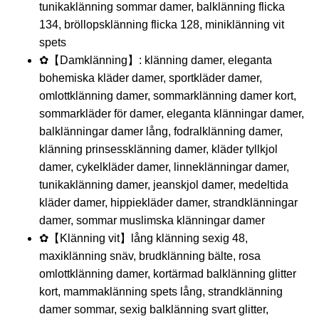
tunikaklänning sommar damer, balklänning flicka
134, bröllopsklänning flicka 128, miniklänning vit
spets
✿【Damklänning】: klänning damer, eleganta
bohemiska kläder damer, sportkläder damer,
omlottklänning damer, sommarklänning damer kort,
sommarkläder för damer, eleganta klänningar damer,
balklänningar damer lång, fodralklänning damer,
klänning prinsessklänning damer, kläder tyllkjol
damer, cykelkläder damer, linneklänningar damer,
tunikaklänning damer, jeanskjol damer, medeltida
kläder damer, hippiekläder damer, strandklänningar
damer, sommar muslimska klänningar damer
✿【Klänning vit】lång klänning sexig 48,
maxiklänning snäv, brudklänning bälte, rosa
omlottklänning damer, kortärmad balklänning glitter
kort, mammaklänning spets lång, strandklänning
damer sommar, sexig balklänning svart glitter,