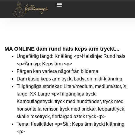
MA ONLINE dam rund hals keps ärm tryckt...
Ungefärlig längd: Knälång <p>Halslinje: Rund hals
<p>Ärmtyp: Keps ärm <p>
Färgen kan variera något från bilderna
Dam tjusig keps ärm tryckt bodycon midi-klänning
Tillgängliga storlekar: Liten/medium, medium/stor, X
large, XX Large <p>Tillgängliga tryck:
Kamouflagetryck, tryck med hundtänder, tryck med
horisontella remsor, tryck med prickar, leopardtryck,
skalle rosetryck, flerfärgad aztek tryck <p>
Tema: Festkläder <p>Stil: Keps ärm tryckt klänning
<p>