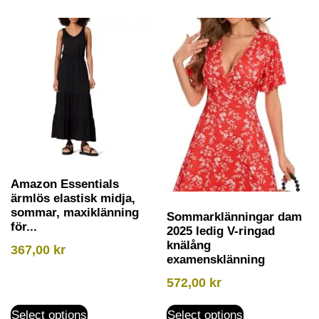
Amazon Essentials
ärmlös elastisk midja,
sommar, maxiklänning
Sommarklänningar dam
för...
2025 ledig V-ringad
knälång
367,00
kr
examensklänning
572,00
kr
Select options
Select options