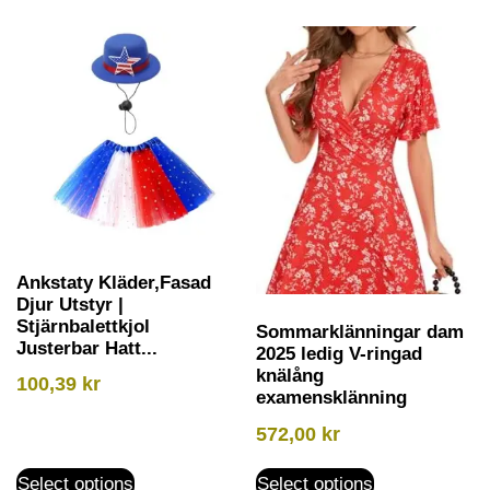
Ankstaty Kläder,Fasad
Djur Utstyr |
Stjärnbalettkjol
Sommarklänningar dam
Justerbar Hatt...
2025 ledig V-ringad
knälång
100,39
kr
examensklänning
572,00
kr
Select options
Select options