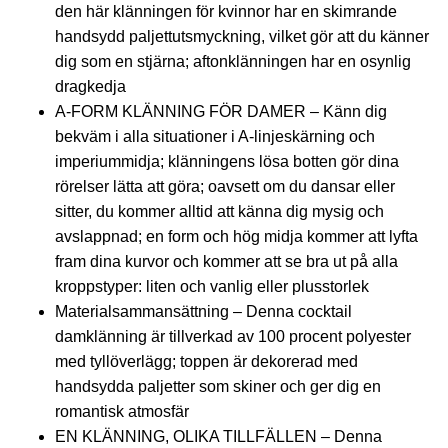
den här klänningen för kvinnor har en skimrande
handsydd paljettutsmyckning, vilket gör att du känner
dig som en stjärna; aftonklänningen har en osynlig
dragkedja
A-FORM KLÄNNING FÖR DAMER – Känn dig
bekväm i alla situationer i A-linjeskärning och
imperiummidja; klänningens lösa botten gör dina
rörelser lätta att göra; oavsett om du dansar eller
sitter, du kommer alltid att känna dig mysig och
avslappnad; en form och hög midja kommer att lyfta
fram dina kurvor och kommer att se bra ut på alla
kroppstyper: liten och vanlig eller plusstorlek
Materialsammansättning – Denna cocktail
damklänning är tillverkad av 100 procent polyester
med tyllöverlägg; toppen är dekorerad med
handsydda paljetter som skiner och ger dig en
romantisk atmosfär
EN KLÄNNING, OLIKA TILLFÄLLEN – Denna