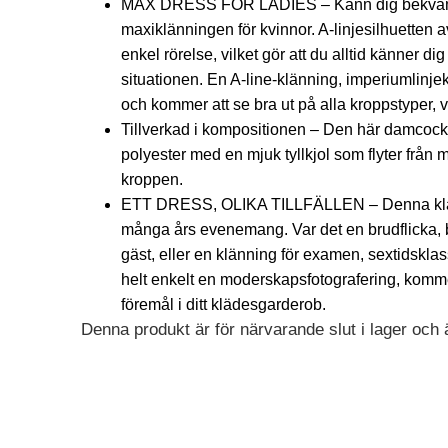
MAX DRESS FÖR LADIES – Känn dig bekväm i 
maxiklänningen för kvinnor. A-linjesilhuetten 
enkel rörelse, vilket gör att du alltid känner d
situationen. En A-line-klänning, imperiumlinje
och kommer att se bra ut på alla kroppstyper, va
Tillverkad i kompositionen – Den här damcockt
polyester med en mjuk tyllkjol som flyter från
kroppen.
ETT DRESS, OLIKA TILLFÄLLEN – Denna klännin
många års evenemang. Var det en brudflicka, b
gäst, eller en klänning för examen, sextidsklassi
helt enkelt en moderskapsfotografering, kommer
föremål i ditt klädesgarderob.
Denna produkt är för närvarande slut i lager och är
Alternative: