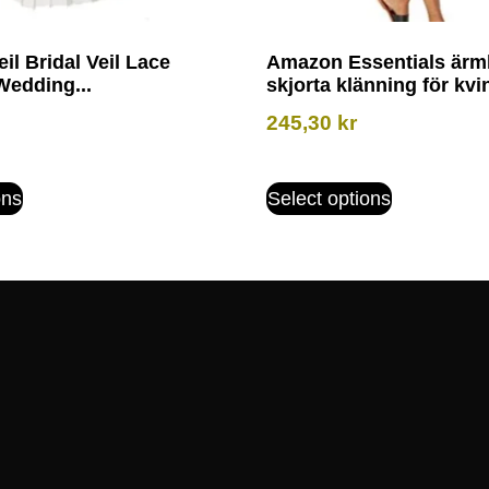
il Bridal Veil Lace
Amazon Essentials ärm
Wedding...
skjorta klänning för kvi
245,30
kr
ons
Select options