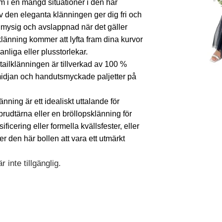
en mängd situationer i den här
av den eleganta klänningen ger dig fri och
ig mysig och avslappnad när det gäller
klänning kommer att lyfta fram dina kurvor
nliga eller plusstorlekar.
ailklänningen är tillverkad av 100 %
 midjan och handutsmyckade paljetter på
g är ett idealiskt uttalande för
rudtärna eller en bröllopsklänning för
ficering eller formella kvällsfester, eller
 den här bollen att vara ett utmärkt
 inte tillgänglig.