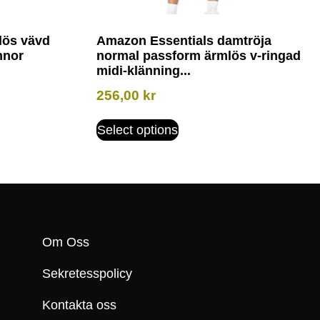
lös vävd
Amazon Essentials damtröja
nnor
normal passform ärmlös v-ringad
midi-klänning...
256,00
kr
Select options
Om Oss
Sekretesspolicy
Kontakta oss