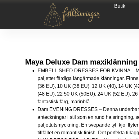
Butik
Maya Deluxe Dam maxiklänning l
EMBELLISHED DRESSES FÖR KVINNA – Maya 
paljetter färdiga långärmade klänningar. Finns
(36 EU), 10 UK (38 EU), 12 UK (40), 14 UK (4
(48 EU), 22 50 UK (50EU), 24 UK (52 EU), 26
fantastisk färg, marinblå
Dam EVENING DRESSES – Denna underbara d
anteckningar i stil som en rund halsringning, 
paljettutsmyckning. En svepande tyll kjol flyter 
tillfället en romantisk finish. Det perfekta tillägge