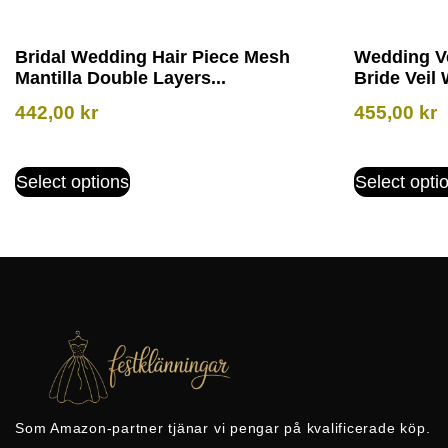
Bridal Wedding Hair Piece Mesh
Wedding Ve
Mantilla Double Layers...
Bride Veil 
442,00
kr
455,00
kr
Select options
Select opti
Som Amazon-partner tjänar vi pengar på kvalificerade köp.