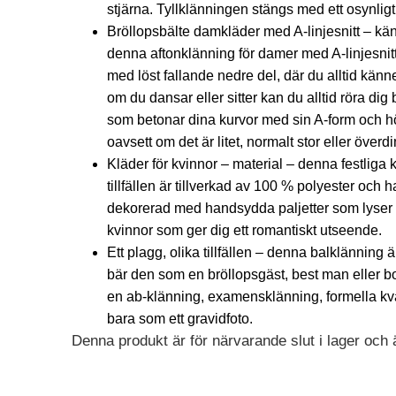
stjärna. Tyllklänningen stängs med ett osynligt 
Bröllopsbälte damkläder med A-linjesnitt – kän
denna aftonklänning för damer med A-linjesnitt
med löst fallande nedre del, där du alltid kä
om du dansar eller sitter kan du alltid röra d
som betonar dina kurvor med sin A-form och hög
oavsett om det är litet, normalt stor eller över
Kläder för kvinnor – material – denna festliga k
tillfällen är tillverkad av 100 % polyester och 
dekorerad med handsydda paljetter som lyser va
kvinnor som ger dig ett romantiskt utseende.
Ett plagg, olika tillfällen – denna balklänning är
bär den som en bröllopsgäst, best man eller bo
en ab-klänning, examensklänning, formella kv
bara som ett gravidfoto.
Denna produkt är för närvarande slut i lager och är
Alternative: