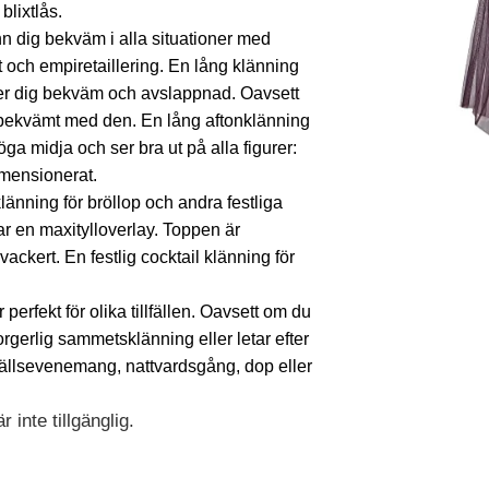
blixtlås.
n dig bekväm i alla situationer med
 och empiretaillering. En lång klänning
nner dig bekväm och avslappnad. Oavsett
ig bekvämt med den. En lång aftonklänning
a midja och ser bra ut på alla figurer:
dimensionerat.
länning för bröllop och andra festliga
har en maxitylloverlay. Toppen är
ckert. En festlig cocktail klänning för
 perfekt för olika tillfällen. Oavsett om du
rgerlig sammetsklänning eller letar efter
ällsevenemang, nattvardsgång, dop eller
 inte tillgänglig.