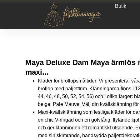
Butik
Maya Deluxe Dam Maya ärmlös 
maxi...
Kläder för bröllopsmåltider: Vi presenterar vår
bröllop med paljetttrim. Klänningarna finns i 12
44, 46, 48, 50, 52, 54, 56) och i olika färger: bl
beige, Pale Mauve. Välj din kvällsklänning för 
Maxi-kvällsklänning som festliga kläder för da
en chic V-ringad och en golvlång, flytande kjol
och ger klänningen ett romantiskt utseende. En
med sin skimrande, handsydda paljettdekorati