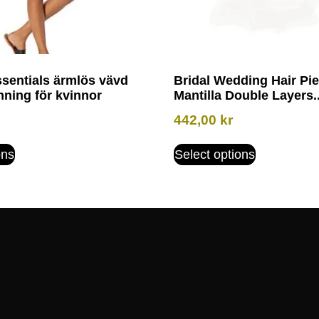
entials ärmlös vävd
Bridal Wedding Hair Pi
nning för kvinnor
Mantilla Double Layers..
442,00
kr
ons
Select options