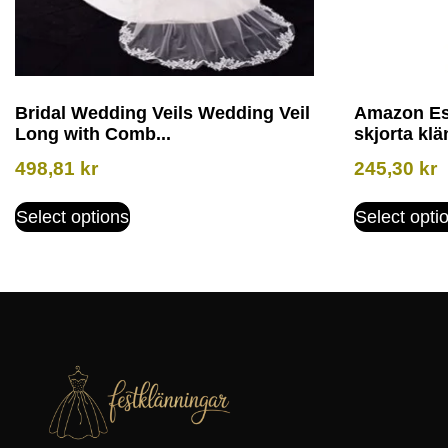
Bridal Wedding Veils Wedding Veil
Amazon Ess
Long with Comb...
skjorta klä
498,81
kr
245,30
kr
Select options
Select opti