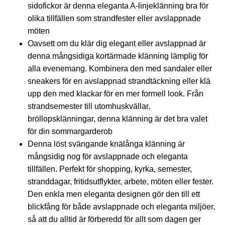
sidofickor är denna eleganta A-linjeklänning bra för
olika tillfällen som strandfester eller avslappnade
möten
Oavsett om du klär dig elegant eller avslappnad är
denna mångsidiga kortärmade klänning lämplig för
alla evenemang. Kombinera den med sandaler eller
sneakers för en avslappnad strandtäckning eller klä
upp den med klackar för en mer formell look. Från
strandsemester till utomhuskvällar,
bröllopsklänningar, denna klänning är det bra valet
för din sommargarderob
Denna löst svängande knälånga klänning är
mångsidig nog för avslappnade och eleganta
tillfällen. Perfekt för shopping, kyrka, semester,
stranddagar, fritidsutflykter, arbete, möten eller fester.
Den enkla men eleganta designen gör den till ett
blickfång för både avslappnade och eleganta miljöer,
så att du alltid är förberedd för allt som dagen ger