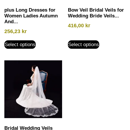
plus Long Dresses for
Bow Veil Bridal Veils for
Women Ladies Autumn
Wedding Bride Veils...
And...
416,00
kr
256,23
kr
Select options
Select options
Bridal Wedding Veils