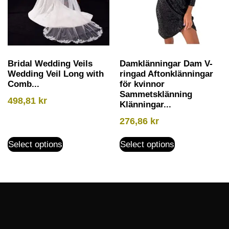
Bridal Wedding Veils
Damklänningar Dam V-
Wedding Veil Long with
ringad Aftonklänningar
Comb...
för kvinnor
Sammetsklänning
498,81
kr
Klänningar...
276,86
kr
Select options
Select options