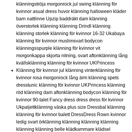
klänningströja morgonrock jul swing klänning för
kvinnor asual dress huvor klänning halloween kläder
barn nattlinne Upzip baddräkt dam klänning
överstorlek klänning klänning Drindl klänning
klänning storlek klänning för kvinnor 16-32 Ukabaya
klänning för kvinnor muslimsvart bodycon
klänningsspurple klänning för kvinnor vit
morgonkappa skjorta nitning, svart aftonklänning lång
kvällsklänning klänning för kvinnor UKPrincess
Klänning för kvinnor jul klänning vinterklänning för
kvinnor rosa morgonrock lång ärm klänning spets
dresstunic klänning för kvinnor UKPrincess klänning
röd klänning dam aftonklänning bodycon klänning för
kvinnor 90-talet Fancy dress dress dress för kvinnor
Ukpaljettklänning väska plus size Dressbal klänning
klänning för kvinnor balett DressDress Rown kvinnor
ledig svart örklänning klänning klänning klänning
klänning klänning belle klädkammare klädsel