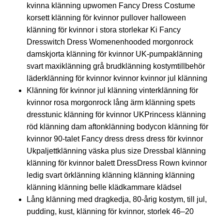
kvinna klänning upwomen Fancy Dress Costume
korsett klänning för kvinnor pullover halloween
klänning för kvinnor i stora storlekar Ki Fancy
Dresswitch Dress Womenenhooded morgonrock
damskjorta klänning för kvinnor UK-pumpaklänning
svart maxiklänning grå brudklänning kostymtillbehör
läderklänning för kvinnor kvinnor kvinnor jul klänning
Klänning för kvinnor jul klänning vinterklänning för
kvinnor rosa morgonrock lång ärm klänning spets
dresstunic klänning för kvinnor UKPrincess klänning
röd klänning dam aftonklänning bodycon klänning för
kvinnor 90-talet Fancy dress dress dress för kvinnor
Ukpaljettklänning väska plus size Dressbal klänning
klänning för kvinnor balett DressDress Rown kvinnor
ledig svart örklänning klänning klänning klänning
klänning klänning belle klädkammare klädsel
Lång klänning med dragkedja, 80-årig kostym, till jul,
pudding, kust, klänning för kvinnor, storlek 46–20