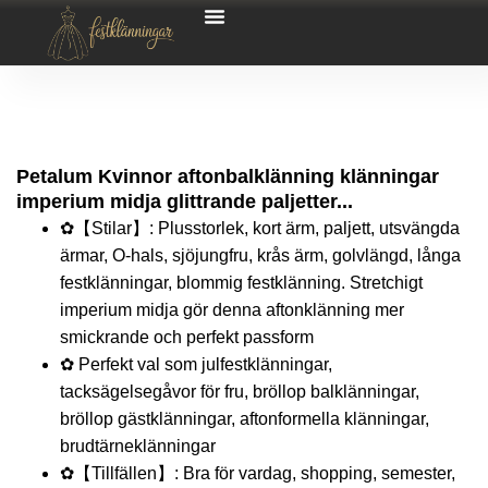
Petalum Kvinnor aftonbalklänning klänningar
imperium midja glittrande paljetter...
✿【Stilar】: Plusstorlek, kort ärm, paljett, utsvängda
ärmar, O-hals, sjöjungfru, krås ärm, golvlängd, långa
festklänningar, blommig festklänning. Stretchigt
imperium midja gör denna aftonklänning mer
smickrande och perfekt passform
✿ Perfekt val som julfestklänningar,
tacksägelsegåvor för fru, bröllop balklänningar,
bröllop gästklänningar, aftonformella klänningar,
brudtärneklänningar
✿【Tillfällen】: Bra för vardag, shopping, semester,