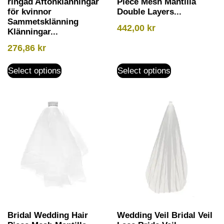
ringad Aftonklänningar
Piece Mesh Mantilla
för kvinnor
Double Layers...
Sammetsklänning
442,00
kr
Klänningar...
276,86
kr
Select options
Select options
Bridal Wedding Hair
Wedding Veil Bridal Veil