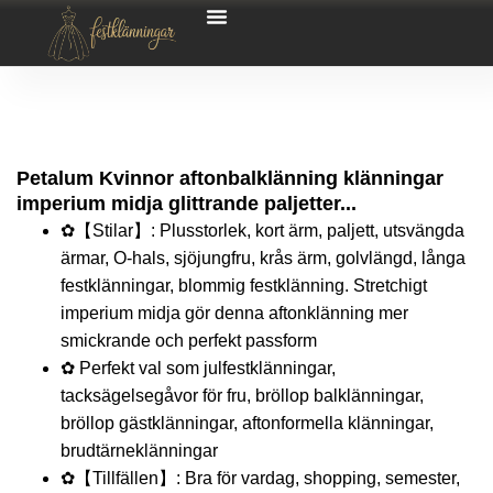
Petalum Kvinnor aftonbalklänning klänningar
imperium midja glittrande paljetter...
✿【Stilar】: Plusstorlek, kort ärm, paljett, utsvängda
ärmar, O-hals, sjöjungfru, krås ärm, golvlängd, långa
festklänningar, blommig festklänning. Stretchigt
imperium midja gör denna aftonklänning mer
smickrande och perfekt passform
✿ Perfekt val som julfestklänningar,
tacksägelsegåvor för fru, bröllop balklänningar,
bröllop gästklänningar, aftonformella klänningar,
brudtärneklänningar
✿【Tillfällen】: Bra för vardag, shopping, semester,