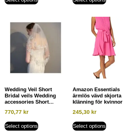
Wedding Veil Short
Amazon Essentials
Bridal veils Wedding
ärmlös vävd skjorta
accessories Short...
klänning för kvinnor
770,77
kr
245,30
kr
Select options
Select options