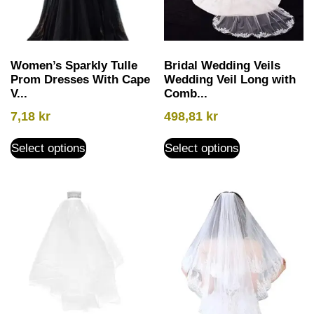
Women’s Sparkly Tulle
Bridal Wedding Veils
Prom Dresses With Cape
Wedding Veil Long with
V...
Comb...
7,18
kr
498,81
kr
Select options
Select options