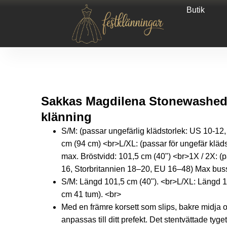
Butik
Sakkas Magdilena Stonewashed 
klänning
S/M: (passar ungefärlig klädstorlek: US 10-1
cm (94 cm) <br>L/XL: (passar för ungefär klä
max. Bröstvidd: 101,5 cm (40") <br>1X / 2X: (p
16, Storbritannien 18–20, EU 16–48) Max buss
S/M: Längd 101,5 cm (40"). <br>L/XL: Längd 1
cm 41 tum). <br>
Med en främre korsett som slips, bakre midja
anpassas till ditt prefekt. Det stentvättade t