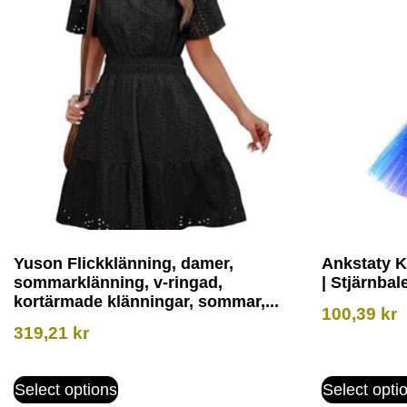
Yuson Flickklänning, damer,
Ankstaty K
sommarklänning, v-ringad,
| Stjärnbale
kortärmade klänningar, sommar,...
100,39
kr
319,21
kr
Select options
Select opti