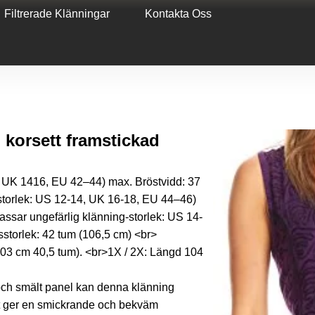
Filtrerade Klänningar
Kontakta Oss
korsett framstickad
2, UK 1416, EU 42–44) max. Bröstvidd: 37
dstorlek: US 12-14, UK 16-18, EU 44–46)
assar ungefärlig klänning-storlek: US 14-
storlek: 42 tum (106,5 cm) <br>
03 cm 40,5 tum). <br>1X / 2X: Längd 104
 och smält panel kan denna klänning
yget ger en smickrande och bekväm