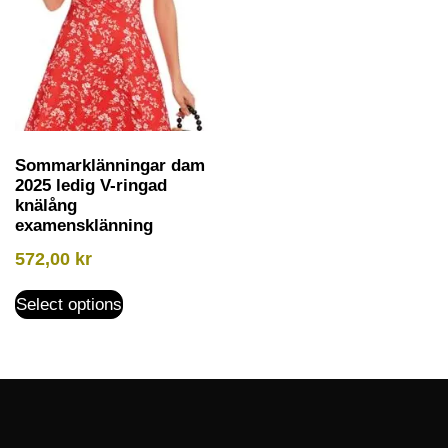
Sommarklänningar dam
2025 ledig V-ringad
knälång
examensklänning
572,00
kr
Select options