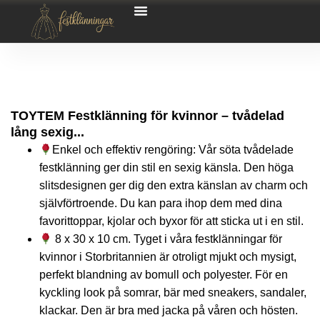
TOYTEM Festklänning för kvinnor – tvådelad
lång sexig...
Enkel och effektiv rengöring: Vår söta tvådelade
festklänning ger din stil en sexig känsla. Den höga
slitsdesignen ger dig den extra känslan av charm och
självförtroende. Du kan para ihop dem med dina
favorittoppar, kjolar och byxor för att sticka ut i en stil.
8 x 30 x 10 cm. Tyget i våra festklänningar för
kvinnor i Storbritannien är otroligt mjukt och mysigt,
perfekt blandning av bomull och polyester. För en
kyckling look på somrar, bär med sneakers, sandaler,
klackar. Den är bra med jacka på våren och hösten.